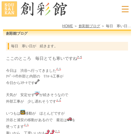
HOME
創彩館ブログ
毎日 寒い日が 続きます。
創彩館ブログ
毎日 寒い日が 続きます。
ここのところ 毎日とても寒いですね
今日は 渋谷へ行ってきました
ｱﾊﾟｰﾄの外部と内部の ﾘﾌｫｰﾑ工事が
今日からｽﾀｰﾄです
天気が 安定せず
が続きそうなので
外部工事が 少し遅れそうです
いつもは
移動が ほとんどですが
渋谷と浦安の移動があるので 最近は
を
使ってます
寒いから 丁度いいかも