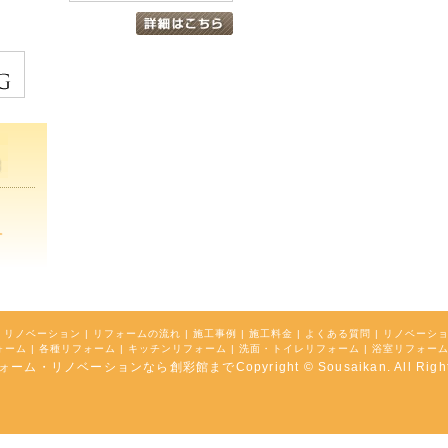
。
リノベーション
|
リフォームの流れ
|
施工事例
|
施工料金
|
よくある質問
|
リノベーシ
ォーム
|
各種リフォーム
|
キッチンリフォーム
|
洗面・トイレリフォーム
|
浴室リフォー
ム・リノベーションなら創彩館までCopyright © Sousaikan. All Rights 